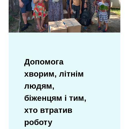
Допомога
хворим, лiтнiм
людям,
біженцям і тим,
хто втратив
роботу