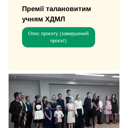
Премiї талановитим
учням ХДМЛ
Опис проєкту (завершений
проєкт)