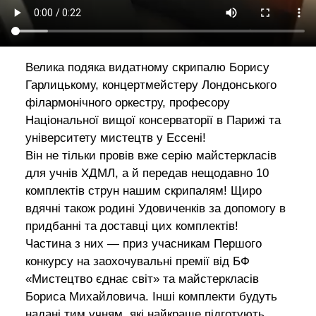
Велика подяка видатному скрипалю Борису
Гарлицькому, концертмейстеру Лондонського
філармонічного оркестру, професору
Національної вищої консерваторії в Парижі та
університету мистецтв у Ессені!
Він не тільки провів вже серію майстеркласів
для учнів ХДМЛ, а й передав нещодавно 10
комплектів струн нашим скрипалям! Щиро
вдячні також родині Удовиченкiв за допомогу в
придбанні та доставці цих комплектів!
Частина з них — приз учасникам Першого
конкурсу на заохочувальні премії від БФ
«Мистецтво єднає світ» та майстеркласів
Бориса Михайловича. Інші комплекти будуть
надані тим учням, які найкраще підготують