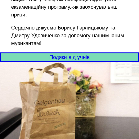
екзаменаційну програму,-як заохочувальнш
призи.
Сердечно дякуємо Борису Гарлицькому та
Дмитру Удовиченко за допомогу нашим юним
музикантам!
Подяки вiд учнiв